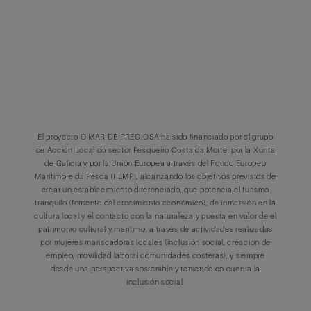
El proyecto O MAR DE PRECIOSA ha sido financiado por el grupo
de Acción Local do sector Pesqueiro Costa da Morte, por la Xunta
de Galicia y por la Unión Europea a través del Fondo Europeo
Marítimo e da Pesca (FEMP), alcanzando los objetivos previstos de
crear un establecimiento diferenciado, que potencia el turismo
tranquilo (fomento del crecimiento económico), de inmersión en la
cultura local y el contacto con la naturaleza y puesta en valor de el
patrimonio cultural y marítimo, a través de actividades realizadas
por mujeres mariscadoras locales (inclusión social, creación de
empleo, movilidad laboral comunidades costeras), y siempre
desde una perspectiva sostenible y teniendo en cuenta la
inclusión social.