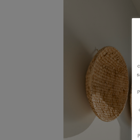
c
s
P