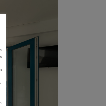
os
ne
to
o
n