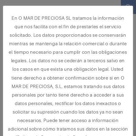
BUSCAR
En O MAR DE PRECIOSA SL tratamos la información
que nos facilita con el fin de prestarles el servicio
solicitado. Los datos proporcionados se conservarán
O Mar de Preciosa
mientras se mantenga la relación comercial o durante
el tiempo necesario para cumplir con las obligaciones
Calle Ramón Noguera, 12
legales. Los datos no se cederán a terceros salvo en
15123 Camariñas, A Coruña
los casos en que exista una obligación legal. Usted
info@omardepreciosa.com
tiene derecho a obtener confirmación sobre si en O
0034 657 063 739
MAR DE PRECIOSA, S.L. estamos tratando sus datos
personales por tanto tiene derecho a acceder a sus
datos personales, rectificar los datos inexactos o
El proyecto O MAR DE PRECIOSA ha sido financiado por el grupo de Acción
Local do sector Pesqueiro Costa da Morte, por la Xunta de Galicia y por la
solicitar su supresión cuando los datos ya no sean
Unión Europea a través del Fondo Europeo Marítimo e da Pesca (FEMP),
necesarios. Puede tener acceso a información
alcanzando los objetivos previstos de crear un establecimiento
diferenciado, que potencia el turismo tranquilo (fomento del crecimiento
adicional sobre cómo tratamos sus datos en la sección
económico), de inmersión en la cultura local y el contacto con la naturaleza